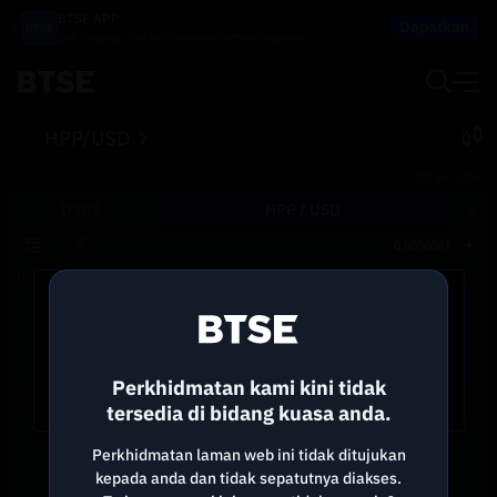
BTSE APP
Dapatkan
Beli, Dagang, Jual dan Dapatkan semasa bergerak!
HPP/USD
BTSE.COM
USDT
HPP /
USD
0.0000001
Harga
Saiz
Jumlah
Sambung semula kepada
BTSE
Terputus. Sedang menunggu untuk disambungkan…
Perkhidmatan kami kini tidak
Segar semula
tersedia di bidang kuasa anda.
Perkhidmatan laman web ini tidak ditujukan
kepada anda dan tidak sepatutnya diakses.