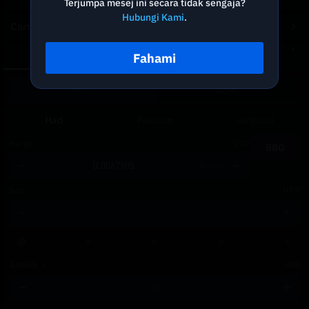
Terjumpa mesej ini secara tidak sengaja?
Hubungi Kami
.
Carta Kedalaman
Fahami
Spot
DCA
BELI
JUAL
Had
Pasaran
Lanjutan
Harga
USD
BBO
Terkini
Saiz
HPP
Jumlah
≈
USD