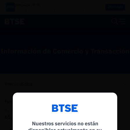
Aplicación BTSE
Obtener
¡Compra, intercambia, vende y gana sobre la marcha!
Información de Comercio y Transacción
Precio índice
Fuentes de Precio del Índice
Reconectando a
BTSE
Precio Actual del Índice BTC
65,213.2
Desconectar Esperando para reconectar…
Nuestros servicios no están
Actualizar